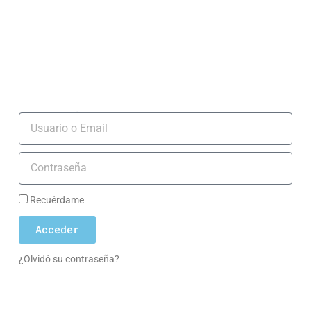
Acceso socios
Usuario
Contraseña
Recuérdame
Acceder
¿Olvidó su contraseña?