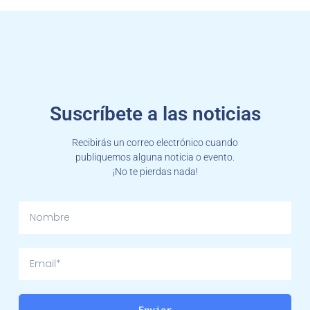
Suscríbete a las noticias
Recibirás un correo electrónico cuando
publiquemos alguna noticia o evento.
¡No te pierdas nada!
N
o
m
b
E
r
m
e
a
i
Enviar