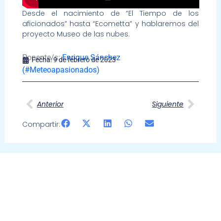
Desde el nacimiento de “El Tiempo de los
aficionados” hasta “Ecometta” y hablaremos del
proyecto Museo de las nubes.
Ponente/s:
Enrique Sánchez
Fecha:
9 de febrero de 2023
(#Meteoapasionados)
Ant
Sigui
Anterior
Siguiente
Compartir: