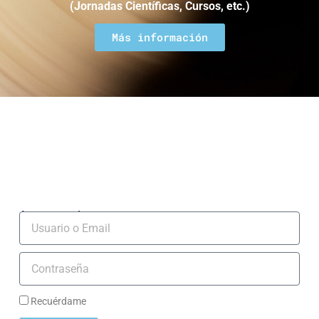
(Jornadas Científicas, Cursos, etc.)
Más información
Acceso socios
Usuario
Contraseña
Recuérdame