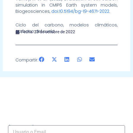
simulation in CMIP6 Earth system models,
Biogeosciences,
doi:10.5194/bg-19-4671-2022
.
Ciclo del carbono, modelos climáticos,
carbono del suelo
Fecha:
23 de octubre de 2022
Compartir:
Acceso socios
Usuario