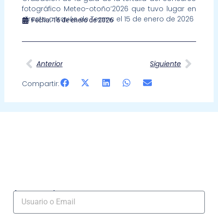
fotográfico Meteo-otoño’2026 que tuvo lugar en
directo a través de Teams el 15 de enero de 2026
Fecha:
16 de enero de 2026
Ant
Sigui
Anterior
Siguiente
Compartir:
Acceso socios
Usuario