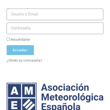
Acceso socios
Usuario
Contraseña
Recuérdame
Acceder
¿Olvidó su contraseña?