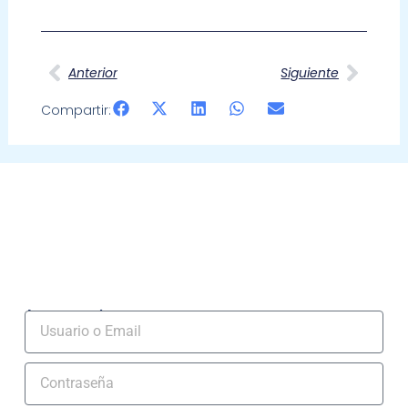
Ant
Sigui
Anterior
Siguiente
Compartir:
Acceso socios
Usuario
Contraseña