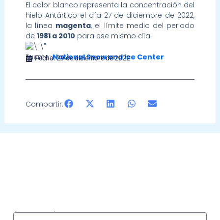
El color blanco representa la concentración del
hielo Antártico el día 27 de diciembre de 2022,
la línea
magenta
, el límite medio del periodo
de
1981 a 2010
para ese mismo día.
Fuente:
National Snow and Ice Center
Fecha:
29 de diciembre de 2022
Compartir:
Acceso socios
Usuario