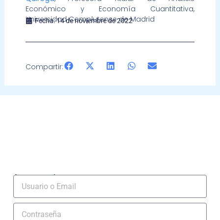
Económico y Economía Cuantitativa,
Universidad Complutense de Madrid
Fecha:
14 de noviembre de 2022
Compartir:
Acceso socios
Usuario
Contraseña