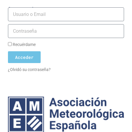
Acceso socios
Usuario
Contraseña
Recuérdame
Acceder
¿Olvidó su contraseña?