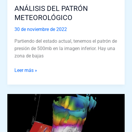
ANÁLISIS DEL PATRÓN
METEOROLÓGICO
30 de noviembre de 2022
Partiendo del estado actual, tenemos el patrón de
presión de 500mb en la imagen inferior. Hay una
zona de bajas
Leer más »
Un
importante
doble
bloqueo
traerá