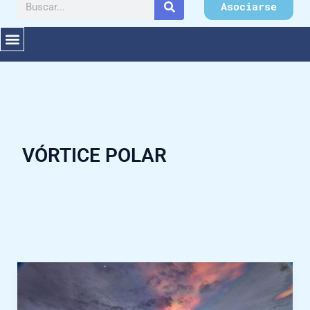
Buscar
Asociarse
VÓRTICE POLAR
Inusuales
niveles
bajos