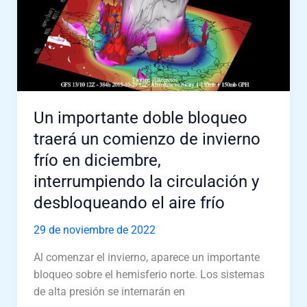
un
comienzo
de
invierno
frío
en
diciembre,
Un importante doble bloqueo
interrumpiendo
traerá un comienzo de invierno
la
frío en diciembre,
circulación
y
interrumpiendo la circulación y
desbloqueando
desbloqueando el aire frío
el
aire
29 de noviembre de 2022
frío
Al comenzar el invierno, aparece un importante
bloqueo sobre el hemisferio norte. Los sistemas
de alta presión se internarán en