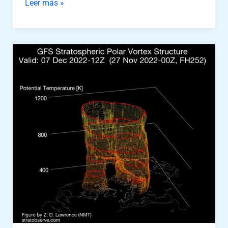
Leer más »
ANÁLISIS
DEL
PATRÓN
METEOROLÓGICO