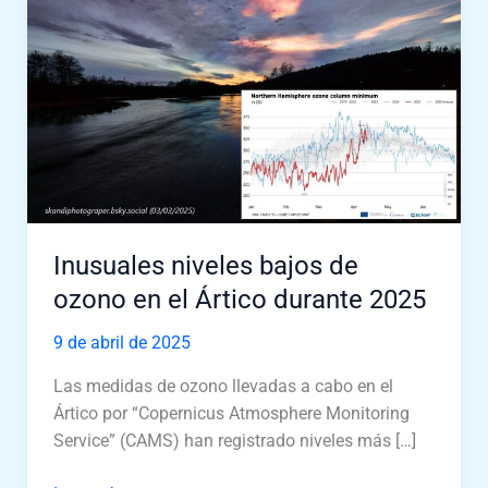
de
ozono
en
el
Ártico
durante
2025
Inusuales niveles bajos de
ozono en el Ártico durante 2025
9 de abril de 2025
Las medidas de ozono llevadas a cabo en el
Ártico por “Copernicus Atmosphere Monitoring
Service” (CAMS) han registrado niveles más […]