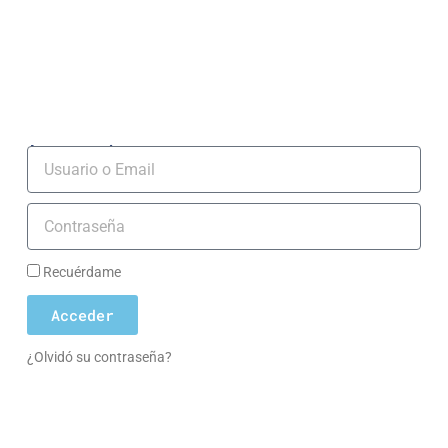
Acceso socios
Usuario
Contraseña
Recuérdame
Acceder
¿Olvidó su contraseña?