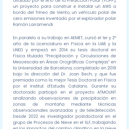
avalado por el Año de la Predicción Polar (YOPP),
un proyecto para construir e instalar un AWS a
bordo del Trineo de Viento, un vehículo polar de
cero emisiones inventado por el explorador polar
Ramón Larramendi.
En paralelo a su trabajo en AEMET, cursó el 1er y 2º
año de la Licenciatura en Física en la UAB y la
UNED y empezó en 2014 su tesis doctoral en
Física titulada “Precipitación y Circulaciones de
Mesoescala en Áreas Orográficas Complejas” en
la Universidad de Barcelona, completado en 2019
bajo la dirección del Dr. Joan Bech, y que fue
premiada como la mejor Tesis Doctoral en Física
por el Institut d’Estudis Catalans. Durante su
doctorado participó en el proyecto ATMOUNT
analizando observaciones de precipitación en
zonas de montaña mediante técnicas
observacionales avanzadas y de teledetección.
Desde 2022 es investigador postdoctoral en el
grupo de Procesos de Nieve en el SLF, trabajando
en los impactos del cambio climático en la nieve