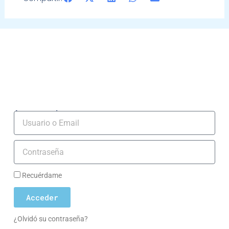
Acceso socios
Usuario
Contraseña
Recuérdame
Acceder
¿Olvidó su contraseña?