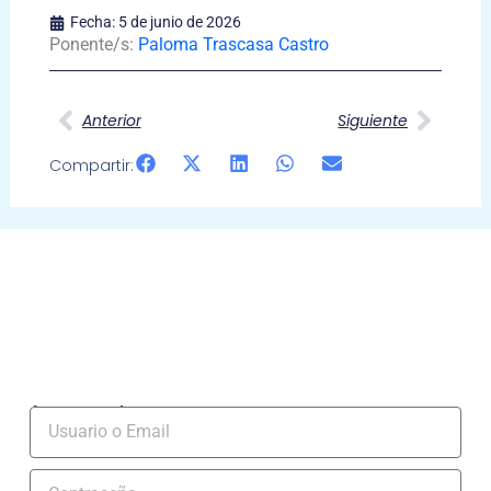
Fecha:
5 de junio de 2026
Ponente/s:
Paloma Trascasa Castro
Ant
Sigui
Anterior
Siguiente
Compartir:
Acceso socios
Usuario
Contraseña